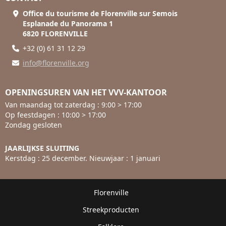
Office du tourisme de Florenville sur Semois
Esplanade du Panorama 1
6820 FLORENVILLE
+32 (0) 61 31 12 29
info@florenville.org
OPENINGSUREN VAN HET VVV-KANTOOR
Van maandag tot zaterdag : 9:00 > 17:00
Op feestdagen : 10:00 > 17:00
Zondag gesloten
JAARLIJKSE SLUITING
Kerstdag : 25 december. Nieuwjaar : 1 januari
Florenville
Streekproducten