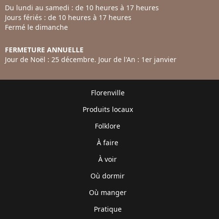
Du lundi au samedi : de 10 heures à 17 heures
Jours fériés : de 10 heures à 17 heures
Fermé le dimanche
FERMETURE ANNUELLE
Jour de Noël : 25 décembre. Jour de l'An : 1er janvier
Florenville
Produits locaux
Folklore
À faire
À voir
Où dormir
Où manger
Pratique